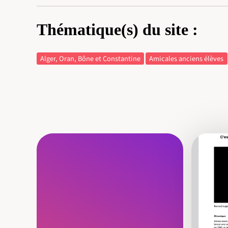
Thématique(s) du site :
Alger, Oran, Bône et Constantine
Amicales anciens élèves