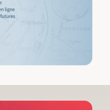
e
en ligne
 futures