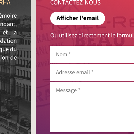
FRHA
CONTACTEZ-NOUS
émoire
Afficher l'email
ndant,
 et la
Ou utilisez directement le formul
dation
ique du
Nom
*
tion de
Adresse
email
*
Message
*