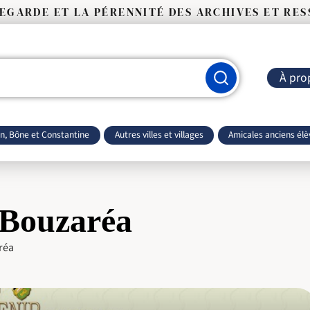
VEGARDE ET LA PÉRENNITÉ DES ARCHIVES ET RE
À pro
an, Bône et Constantine
Autres villes et villages
Amicales anciens élè
 Bouzaréa
réa