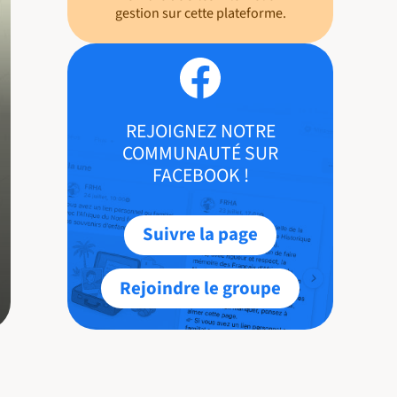
gestion sur cette plateforme.
REJOIGNEZ NOTRE
COMMUNAUTÉ SUR
FACEBOOK !
Suivre la page
Rejoindre le groupe