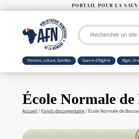
PORTAIL POUR LA SAU
Rechercher
:
Histoire, culture, familles
Guerre d’Algérie
Alger, Or
École Normale de
Accueil
/
Fonds documentaire
/
École Normale de Bouza