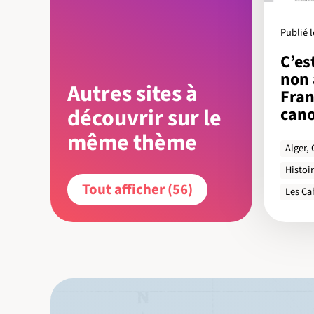
Publié l
C’es
non 
Autres sites à
Fran
can
découvrir sur le
même thème
Alger,
Histoir
Tout afficher (56)
Les Ca