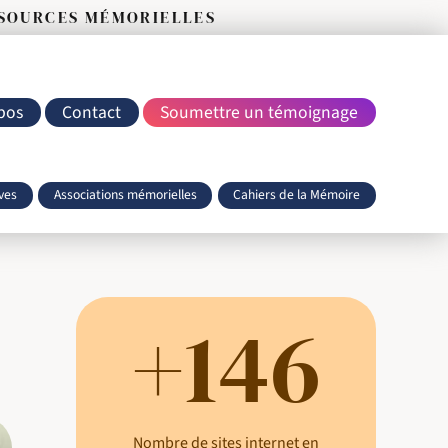
SSOURCES MÉMORIELLES
pos
Contact
Soumettre un témoignage
ves
Associations mémorielles
Cahiers de la Mémoire
+146
Nombre de sites internet en