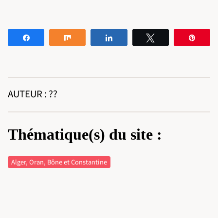
Partagez
Partagez
Partagez
Tweetez
Éping
AUTEUR : ??
Thématique(s) du site :
Alger, Oran, Bône et Constantine