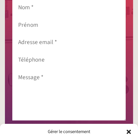
Nom
*
Prénom
Adresse
email
*
Téléphone
Message
*
J'accepte que mes données soient collectées
Gérer le consentement
conformément à la
politique de confidentialité