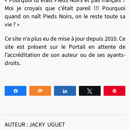
« Pourquoi tu étais Pieds Noirs et pas français ?
Moi je croyais que c’était pareil !!! Pourquoi
quand on naît Pieds Noirs, on le reste toute sa
vie ? »
Ce site n’a plus eu de mise à jour depuis 2010. Ce
site est présent sur le Portail en attente de
l’accréditation de son auteur ou de ses ayants-
droits.
Partagez
Partagez
Partagez
Tweetez
Éping
AUTEUR : JACKY UGUET