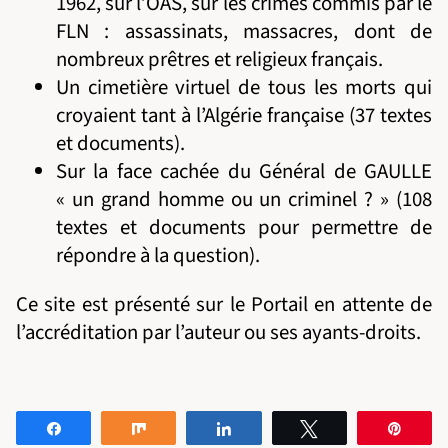
1962, sur l’OAS, sur les crimes commis par le
FLN : assassinats, massacres, dont de
nombreux prêtres et religieux français.
Un cimetière virtuel de tous les morts qui
croyaient tant à l’Algérie française (37 textes
et documents).
Sur la face cachée du Général de GAULLE
« un grand homme ou un criminel ? » (108
textes et documents pour permettre de
répondre à la question).
Ce site est présenté sur le Portail en attente de
l’accréditation par l’auteur ou ses ayants-droits.
Partagez
Partagez
Partagez
Tweetez
Éping