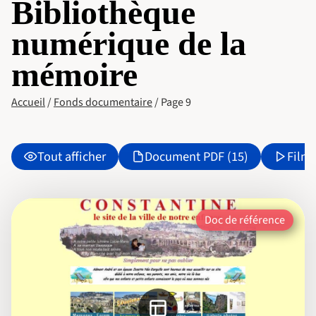
Bibliothèque
numérique de la
mémoire
Accueil
/
Fonds documentaire
/
Page 9
Tout afficher
Document PDF (15)
Film 
Doc de référence