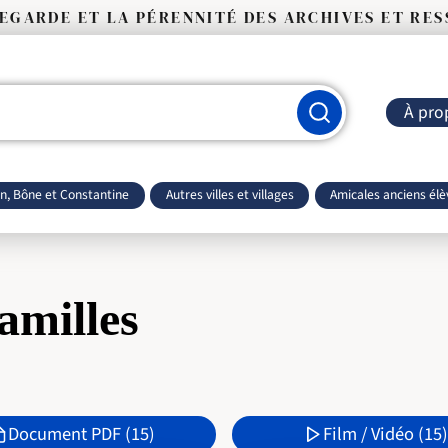
VEGARDE ET LA PÉRENNITÉ DES ARCHIVES ET RE
À pro
an, Bône et Constantine
Autres villes et villages
Amicales anciens élè
familles
Document PDF (15)
Film / Vidéo (15)