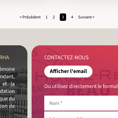
< Précédent
1
2
3
4
Suivant >
FRHA
CONTACTEZ-NOUS
émoire
Afficher l'email
ndant,
 et la
Ou utilisez directement le formul
dation
ique du
Nom
*
tion de
Adresse