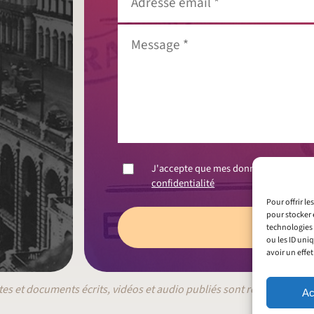
email
*
Message
*
J'accepte que mes données soient co
confidentialité
Pour offrir l
pour stocker 
technologies 
ou les ID uni
avoir un effet
tes et documents écrits, vidéos et audio publiés sont responsables
Ac